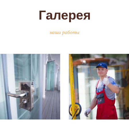
Галерея
наши работы
Безрамное
В процессе
остекление