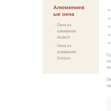
Алюминиев
ые окна
Окна из
алюминия
Alutech
Окна из
алюминия
Ср
Schüco
со
зн
Ок
пр