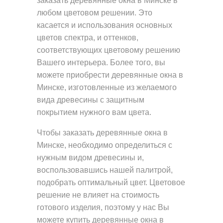
заказать деревянные окна в Минске в
Н
любом цветовом решении. Это
касается и использования основных
О
цветов спектра, и оттенков,
Е
соответствующих цветовому решению
О
Вашего интерьера. Более того, вы
С
можете приобрести деревянные окна в
Т
Минске, изготовленные из желаемого
вида древесины с защитным
Е
покрытием нужного вам цвета.
К
Л
Чтобы заказать деревянные окна в
Минске, необходимо определиться с
Е
нужным видом древесины и,
Н
воспользовавшись нашей палитрой,
И
подобрать оптимальный цвет. Цветовое
Е
решение не влияет на стоимость
готового изделия, поэтому у нас Вы
Д
можете купить деревянные окна в