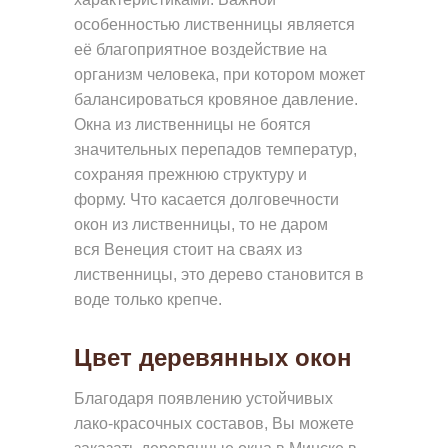
Ы
особенностью лиственницы является
Е
её благоприятное воздействие на
организм человека, при котором может
С
балансироваться кровяное давление.
И
Окна из лиственницы не боятся
С
значительных перепадов температур,
Т
сохраняя прежнюю структуру и
Е
форму. Что касается долговечности
окон из лиственницы, то не даром
М
вся
Венеция стоит на сваях из
Ы
лиственницы, это дерево становится в
Б
воде только крепче
.
Е
Цвет деревянных окон
З
Р
Благодаря появлению устойчивых
А
лако-красочных составов, Вы можете
М