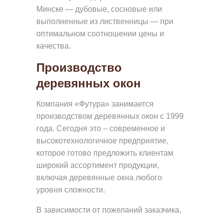
Р
Минске — дубовые, сосновые или
У
выполненные из лиственницы — при
Г
оптимальном соотношении цены и
А
качества.
Я
Производство
П
деревянных окон
Р
Компания «Футура» занимается
О
производством деревянных окон с 1999
Д
года. Сегодня это – современное и
У
высокотехнологичное предприятие,
К
которое готово предложить клиентам
Ц
широкий ассортимент продукции,
включая деревянные окна любого
И
уровня сложности.
Я
В зависимости от пожеланий заказчика,
Н