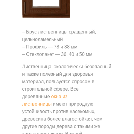
Н
Ы
Е
О
– Брус лиственницы сращенный,
К
цельноламельный
– Профиль — 78 и 88 мм
Н
– Стеклопакет — 36, 40 и 50 мм
А
Лиственница экологически безопасный
Р
и также полезный для здоровья
А
материал, пользуется спросом в
З
строительной сфере. Все
Д
деревянные
окна из
В
лиственницы
имеют природную
устойчивость против насекомых,
И
древесина более влагостойкая, чем
Ж
другие породы дерева с такими же
Н
характеристиками. Важной