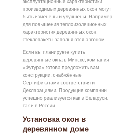
эксплуатационные характеристики
А
производимых деревянных окон могут
Ш
быть изменены и улучшены. Например,
И
для повышения теплоизоляционных
Р
характеристик деревянных окон,
стеклопакеты заполняются аргоном.
А
Б
Если вы планируете купить
О
деревянные окна в Минске, компания
«Футура» готова предложить вам
Т
конструкции, снабжённые
Ы
Сертификатами соответствия и
К
Декларациями. Продукция компании
О
успешно реализуется как в Беларуси,
так и в России.
Н
Т
Установка окон в
А
деревянном доме
К