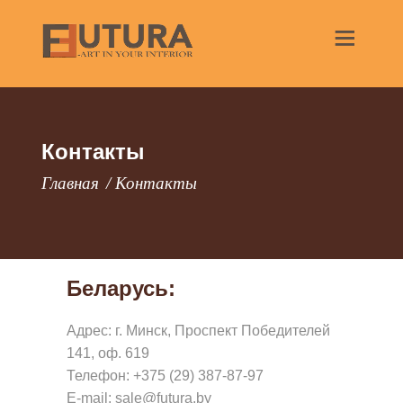
Контакты
Д
Главная
Контакты
Е
Р
Е
В
Беларусь:
Я
Адрес: г. Минск, Проспект Победителей
Н
141, оф. 619
Н
Телефон: +375 (29) 387-87-97
Ы
E-mail: sale@futura.by