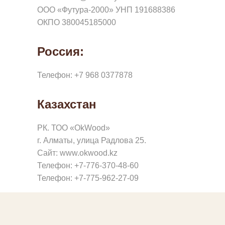
Е
ООО «Футура-2000» УНП 191688386
О
ОКПО 380045185000
К
Россия:
Н
А
Телефон: +7 968 0377878
Р
А
Казахстан
З
РК. ТОО «OkWood»
Д
г. Алматы, улица Радлова 25.
В
Сайт: www.okwood.kz
И
Телефон: +7-776-370-48-60
Ж
Телефон: +7-775-962-27-09
Н
Ы
Е