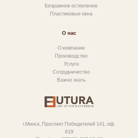
Безрамное остекление
Е
Пластиковые окна
О
С
О нас
Т
Е
О компании
К
Производство
Л
Услуги
Сотрудничество
Е
Важно знать
Н
И
Е
Д
Р
г.Минск, Проспект Победителей 141, оф.
У
619