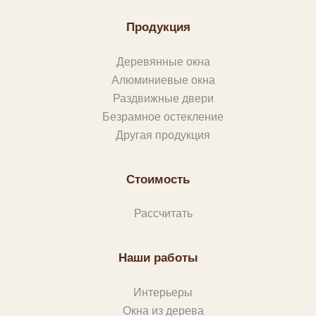
С
Продукция
И
С
Деревянные окна
Т
Алюминиевые окна
Е
Раздвижные двери
Безрамное остекление
М
Другая продукция
Ы
Б
Стоимость
Е
З
Рассчитать
Р
А
Наши работы
М
Н
Интерьеры
Окна из дерева
О