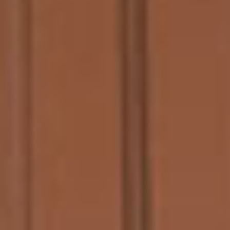
О
К
Н
А
Р
А
З
Д
В
И
Ж
Н
Ы
Е