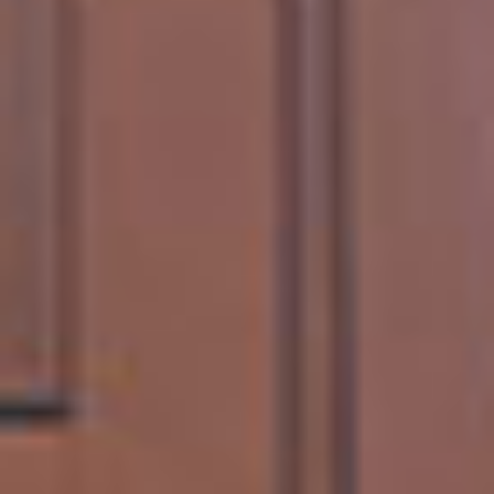
Р
А
Б
О
Т
Ы
К
О
Н
Т
А
К
Т
Ы