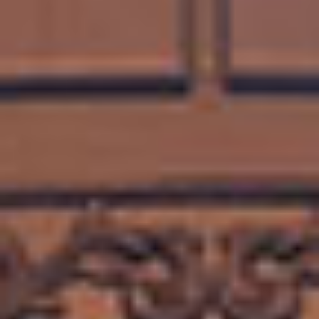
О
Н
А
С