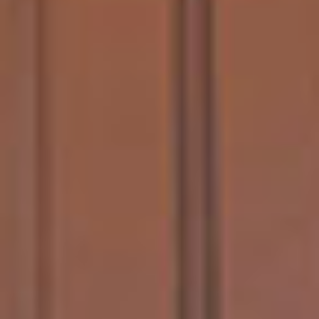
Е
О
С
Т
Е
К
Л
Е
Н
И
Е
Д
Р
У
Г