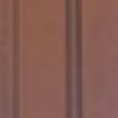
А
Я
П
Р
О
Д
У
К
Ц
И
Я
Н
А
Ш
И