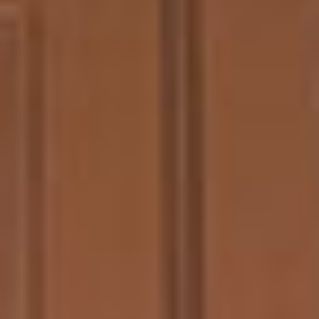
Д
Е
Р
Е
В
Я
Н
Н
Ы
Е