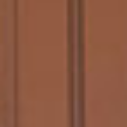
С
И
С
Т
Е
М
Ы
Б
Е
З
Р
А
М
Н
О