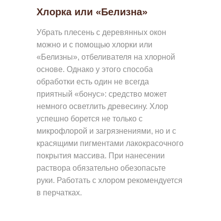
У
Хлорка или «Белизна»
Г
Убрать плесень с деревянных окон
А
можно и с помощью хлорки или
Я
«Белизны», отбеливателя на хлорной
П
основе. Однако у этого способа
Р
обработки есть один не всегда
О
приятный «бонус»: средство может
немного осветлить древесину. Хлор
Д
успешно борется не только с
У
микрофлорой и загрязнениями, но и с
К
красящими пигментами лакокрасочного
Ц
покрытия массива. При нанесении
И
раствора обязательно обезопасьте
руки. Работать с хлором рекомендуется
Я
в перчатках.
Н
А