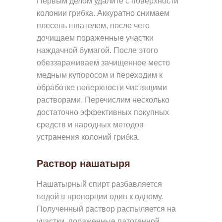
Первым делом удалите с поверхности
Е
колонии грибка. Аккуратно снимаем
плесень шпателем, после чего
С
дочищаем пораженные участки
И
наждачной бумагой. После этого
С
обеззараживаем зачищенное место
Т
медным купоросом и переходим к
Е
обработке поверхности чистящими
растворами. Перечислим несколько
М
достаточно эффективных покупных
Ы
средств и народных методов
Б
устранения колоний грибка.
Е
Раствор нашатыря
З
Р
Нашатырный спирт разбавляется
А
водой в пропорции один к одному.
М
Полученный раствор распыляется на
участки, пораженные патогенной