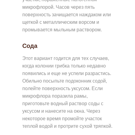
Н
микрофлорой. Часов через пять
О
поверхность зачищается наждаком или
Е
щеткой с металлическим ворсом и
О
промывается мыльным раствором.
С
Сода
Т
Е
Этот вариант годится для тех случаев,
К
когда колонии грибка только недавно
Л
появились и еще не успели разрастись.
Обильно посыпьте подоконник содой,
Е
полейте поверхность уксусом. Если
Н
микрофлора поразила рамы,
И
приготовьте водный раствор соды с
Е
уксусом и нанесите на окна. Через
некоторое время промойте участок
Д
теплой водой и протрите сухой тряпкой.
Р