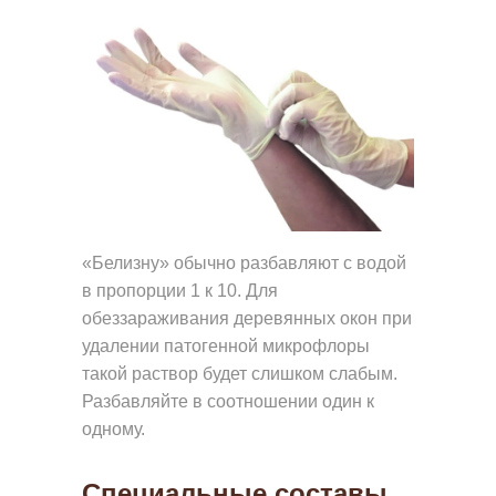
Ш
И
Р
А
Б
О
Т
Ы
«Белизну» обычно разбавляют с водой
в пропорции 1 к 10. Для
К
обеззараживания деревянных окон при
О
удалении патогенной микрофлоры
Н
такой раствор будет слишком слабым.
Т
Разбавляйте в соотношении один к
А
одному.
К
Специальные составы
Т