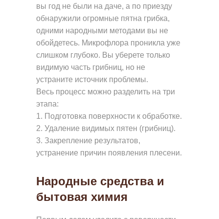
вы год не были на даче, а по приезду
Ы
обнаружили огромные пятна грибка,
Е
одними народными методами вы не
О
обойдетесь. Микрофлора проникла уже
К
слишком глубоко. Вы уберете только
Н
видимую часть грибниц, но не
устраните источник проблемы.
А
Весь процесс можно разделить на три
Р
этапа:
А
1. Подготовка поверхности к обработке.
З
2. Удаление видимых пятен (грибниц).
3. Закрепление результатов,
Д
устранение причин появления плесени.
В
И
Народные средства и
Ж
бытовая химия
Н
Ы